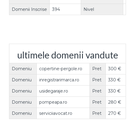
Domenii Inscrise
394
Nivel
Vanz
ultimele domenii vandute
Domeniu
copertine-pergole.ro
Pret
300 €
Domeniu
inregistrarimarca.ro
Pret
330 €
Domeniu
usidegaraje.ro
Pret
330 €
Domeniu
pompeapa.ro
Pret
280 €
Domeniu
serviciiavocat.ro
Pret
270 €