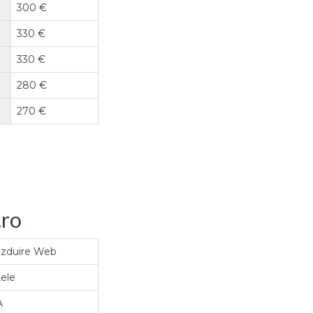
300 €
330 €
330 €
280 €
270 €
.ro
zduire Web
tele
A