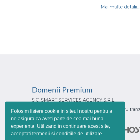
Mai multe detalii...
Domenii
Premium
S.C. SMART SERVICES AGENCY S.R.L.
Din 2017, partenerul tau de incredere pentru tranz
Folosim fisiere cookie in siteul nostru pentru a
urilor web cu extensia .ro
ne asigura ca aveti parte de cea mai buna
experienta. Utilizand in continuare acest site,
acceptati termenii si conditiile de utilizare.