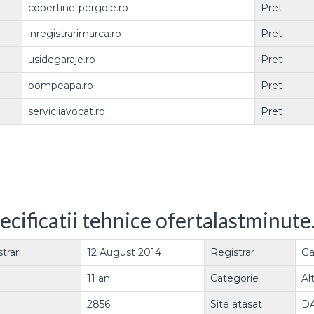
copertine-pergole.ro
Pret
inregistrarimarca.ro
Pret
usidegaraje.ro
Pret
pompeapa.ro
Pret
serviciiavocat.ro
Pret
ecificatii tehnice ofertalastminute
trari
12 August 2014
Registrar
Ga
11 ani
Categorie
Al
2856
Site atasat
D