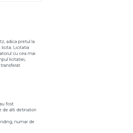
z, adica pretul la
icita. Licitatia
aratorul cu cea mai
l licitatiei,
 transferat
au fost
 de alti detinatori
anding, numar de