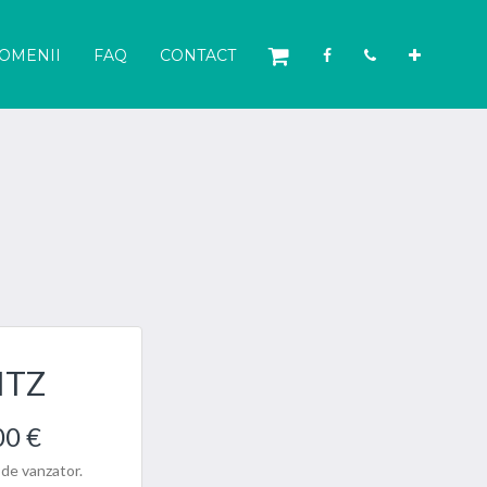
OMENII
FAQ
CONTACT
ITZ
00 €
 de vanzator.