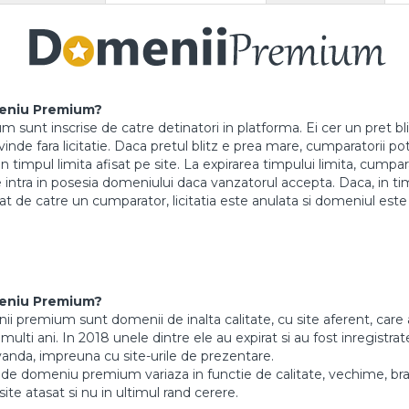
eniu Premium?
sunt inscrise de catre detinatori in platforma. Ei cer un pret blit
nde fara licitatie. Daca pretul blitz e prea mare, cumparatorii pot l
in timpul limita afisat pe site. La expirarea timpului limita, cump
intra in posesia domeniului daca vanzatorul accepta. Daca, in timpu
tat de catre un cumparator, licitatia este anulata si domeniul este
eniu Premium?
 premium sunt domenii de inalta calitate, cu site aferent, care 
ulti ani. In 2018 unele dintre ele au expirat si au fost inregistrate
vanda, impreuna cu site-urile de prezentare.
de domeniu premium variaza in functie de calitate, vechime, br
site atasat si nu in ultimul rand cerere.