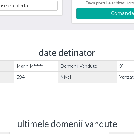
Daca pretul e achitat, licit
aseaza oferta
Comanda
date detinator
Marin M******
Domenii Vandute
91
394
Nivel
Vanzato
ultimele domenii vandute