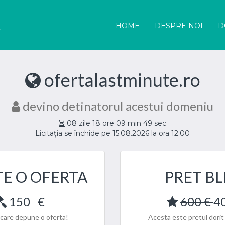
HOME
DESPRE NOI
D
ofertalastminute.ro
devino detinatorul acestui domeniu
08
zile
18
ore
09
min
48
sec
Licitația se închide pe 15.08.2026 la ora 12:00
TE O OFERTA
PRET BL
150
€
600 €
4
l care depune o oferta!
Acesta este pretul dorit